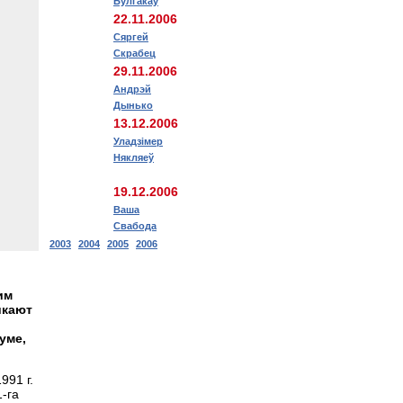
Булгакаў
22.11.2006
Сяргей
Скрабец
29.11.2006
Андрэй
Дынько
13.12.2006
Уладзімер
Някляеў
19.12.2006
Ваша
Свабода
2003
2004
2005
2006
им
икают
уме,
991 г.
1-га