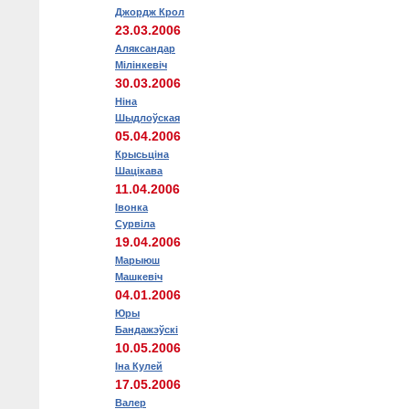
Джордж Крол
23.03.2006
Аляксандар
Мілінкевіч
30.03.2006
Ніна
Шыдлоўская
05.04.2006
Крысьціна
Шацікава
11.04.2006
Iвонка
Сурвіла
19.04.2006
Марыюш
Машкевіч
04.01.2006
Юры
Бандажэўскі
10.05.2006
Іна Кулей
17.05.2006
Валер