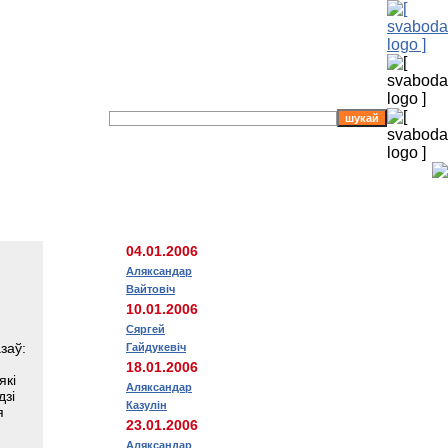
04.01.2006
Аляксандар
Вайтовіч
10.01.2006
Сяргей
заў:
Гайдукевіч
18.01.2006
які
Аляксандар
дзі
Казулін
я
23.01.2006
Аляксандар