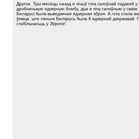
Другое. Тры месяцы назад я лічыў гэта галоўнай падзеяй у 
дробненькую ядзерную бомбу, дык я лічу галоўным у сваім ж
Беларусі была выведзеная ядзерная зброя. А гэта стала маг
ўявіце, што сёньня Беларусь была б ядзернай дзяржавай. П
стабільнасьць у Эўропе”.