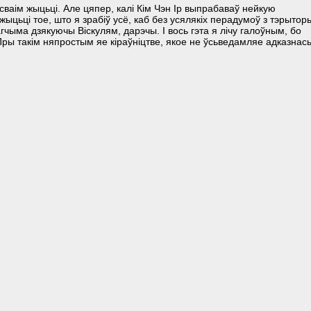
сваім жыцьці. Але цяпер, калі Кім Чэн Ір выпрабаваў нейкую
ыцьці тое, што я зрабіў усё, каб без усялякіх перадумоў з тэрытор
чыма дзякуючы Віскулям, дарэчы. І вось гэта я лічу галоўным, бо
ры такім няпростым яе кіраўніцтве, якое не ўсьведамляе адказнась