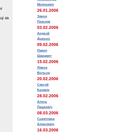
Мілінкевіч
ыі
26.01.2006
Зянон
ці за
Пазьняк
03.02.2006
Андрэй
Дынько
09.02.2006
Павел
Шарамет
15.02.2006
Лявон
Вольскі
20.02.2006
Сяргей
Калякін
28.02.2006
Алесь
Пашкевіч
08.03.2006
Сьвятлана
Алексіевіч
16.03.2006