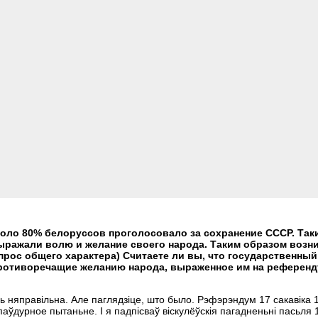
около 80% белоруссов проголосовало за сохранение СССР. Так
ыражали волю и желание своего народа. Таким образом возн
прос общего характера) Считаете ли вы, что государственный
противоречащие желанию народа, выраженное им на референд
іць няправільна. Але паглядзіце, што было. Рэфэрэндум 17 сакавіка 1
ўдурное пытаньне. І я падпісваў віскулёўскія пагадненьні пасьля 