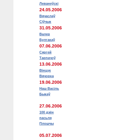
Леванеўскі
24.05.2006
Вячаслаў
Сіўчык
31.05.2006
Валер
Булгакаў
07.06.2006
Сяргей
Тарпачоў
13.06.2006
Вінцук
Вячорка
19.06.2006
Наш Васіль
Быкаў
27.06.2006
100 дзён
пасьля
Плошчы
05.07.2006