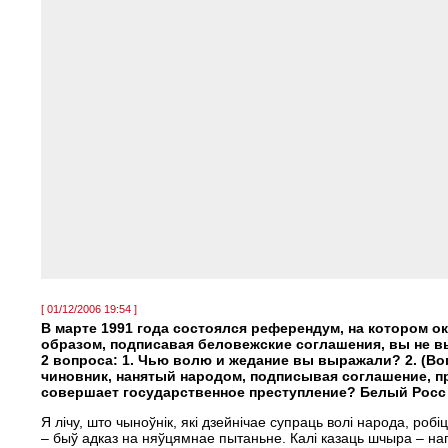
[ 01/12/2006 19:54 ]
В марте 1991 года состоялся референдум, на котором 
образом, подписавая беловежские соглашения, вы не в
2 вопроса: 1. Чью волю и жедание вы выражали? 2. (Во
чиновник, нанятый народом, подписывая соглашение, 
совершает государственное преступление? Белый Росс
Я лічу, што чыноўнік, які дзейнічае супраць волі народа, роб
– быў адказ на няўцямнае пытаньне. Калі казаць шчыра – напа