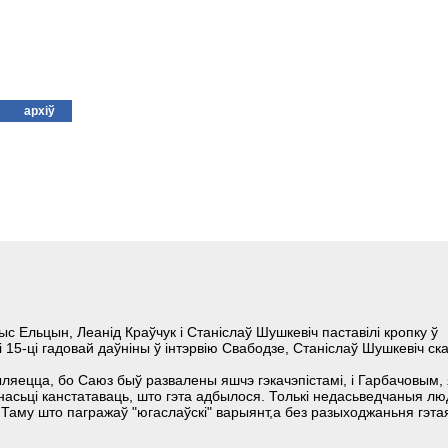
архіў
ыс Ельцын, Леанід Краўчук і Станіслаў Шушкевіч паставілі кропку ў
15-ці гадовай даўніны ў інтэрвію Свабодзе, Станіслаў Шушкевіч ска
ыляецца, бо Саюз быў развалены яшчэ гэкачэпістамі, і Гарбачовым, 
насьці канстатаваць, што гэта адбылося. Толькі недасьведчаныя лю
. Таму што пагражаў "югаслаўскі" варыянт,а без разыходжаньня гэта