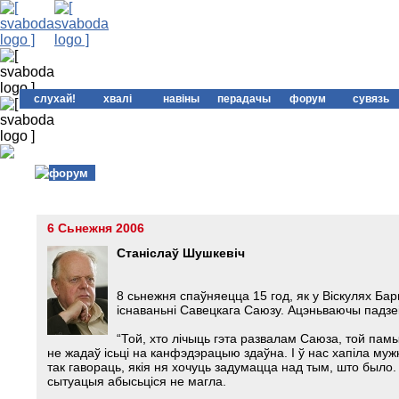
слухай!
хвалі
навіны
перадачы
форум
сувязь
форум
6 Сьнежня 2006
Станіслаў Шушкевіч
8 сьнежня спаўняецца 15 год, як у Віскулях Бар
існаваньні Савецкага Саюзу. Ацэньваючы падзеі 
“Той, хто лічыць гэта развалам Саюза, той пам
не жадаў ісьці на канфэдэрацыю здаўна. І ў нас хапіла муж
так гавораць, якія ня хочуць задумацца над тым, што было
сытуацыя абысьціся не магла.