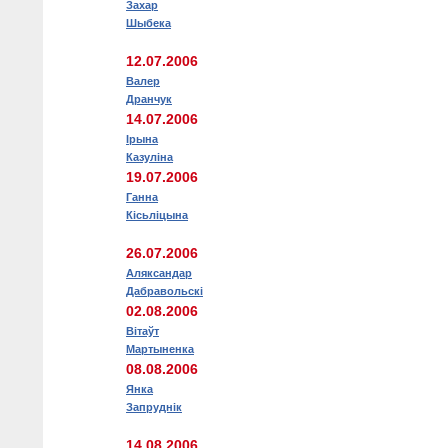
Захар
Шыбека
12.07.2006
Валер
Дранчук
14.07.2006
Ірына
Казуліна
19.07.2006
Ганна
Кісьліцына
26.07.2006
Аляксандар
Дабравольскі
02.08.2006
Вітаўт
Мартыненка
08.08.2006
Янка
Запруднік
14.08.2006