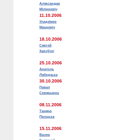
Аляксандар
Мілінкевіч
11.10.2006
Уладзімер
Мацкевіч
18.10.2006
Сяргей
Харэўскі
25.10.2006
Анатоль
Лябедзька
30.10.2006
Павал
Севярынец
08.11.2006
Тацяна
Процька
15.11.2006
Валер