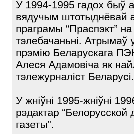
У 1994-1995 гадох быў а
вядучым штотыднёвай 
праграмы “Праспэкт” на
тэлебачаньні. Атрымаў у
прэмію Беларускага ПЭ
Алеся Адамовіча як на
тэлежурналіст Беларусі.
У жніўні 1995-жніўні 19
рэдактар “Белорусской 
газеты”.