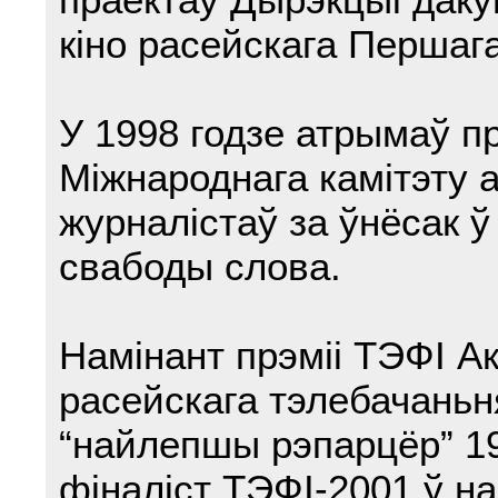
кіно расейскага Першага
У 1998 годзе атрымаў п
Міжнароднага камітэту 
журналістаў за ўнёсак ў
свабоды слова.
Намінант прэміі ТЭФІ Ак
расейскага тэлебачаньн
“найлепшы рэпарцёр” 19
фіналіст ТЭФІ-2001 ў н