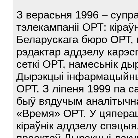
З верасьня 1996 – супра
тэлекампаніі ОРТ: кіраўн
Беларускага бюро ОРТ,
рэдактар аддзелу карэс
сеткі ОРТ, намесьнік ды
Дырэкцыі інфармацыйн
ОРТ. З ліпеня 1999 па с
быў вядучым аналітычн
«Время» ОРТ. У цяпераш
кіраўнік аддзелу спэцы
праектаў Дырэкцыі дак