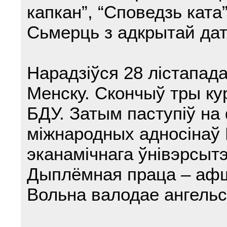
капкан”, “Споведзь ката”
Сьмерць з адкрытай дат
Нарадзіўся 28 лістапада
Менску. Скончыў тры ку
БДУ. Затым паступіў на
міжнародных адносінаў 
эканамічнага ўнівэрсытэ
Дыплёмная праца – афш
Вольна валодае ангельс