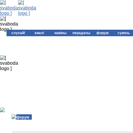
слухай!
хвалі
навіны
перадачы
форум
сувязь
форум