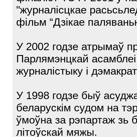
"журналісцкае расьсьле
фільм “Дзікае паляваньн
У 2002 годзе атрымаў п
Парлямэнцкай асамблеі
журналістыку і дэмакра
У 1998 годзе быў асудж
беларускім судом на тэ
ўмоўна за рэпартаж зь 
літоўскай мяжы.