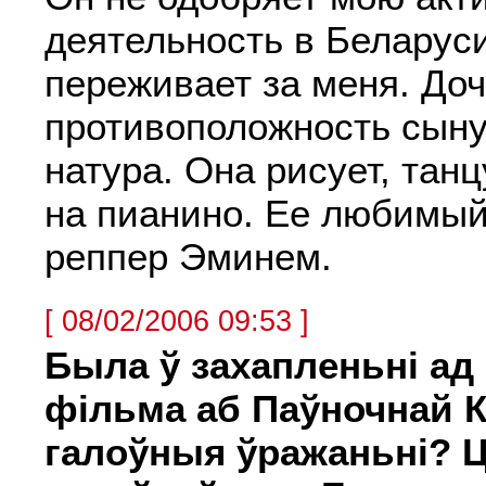
деятельность в Беларуси
переживает за меня. До
противоположность сыну
натура. Она рисует, танц
на пианино. Ее любимый
реппер Эминем.
[ 08/02/2006 09:53 ]
Была ў захапленьні ад
фільма аб Паўночнай Ка
галоўныя ўражаньні? 