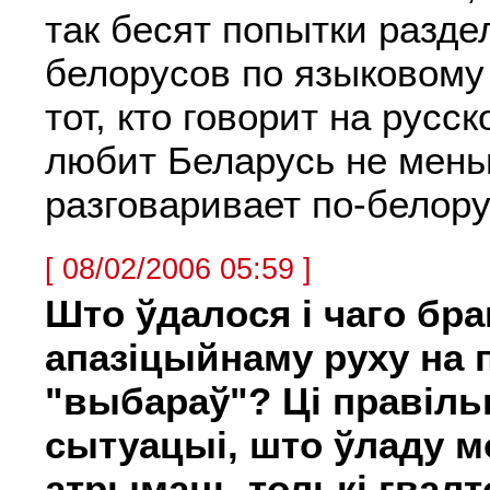
так бесят попытки разде
белорусов по языковому
тот, кто говорит на русск
любит Беларусь не мень
разговаривает по-белору
[ 08/02/2006 05:59 ]
Што ўдалося i чаго бра
апазiцыйнаму руху на 
"выбараў"? Ці правіль
сытуацыі, што ўладу 
атрымаць толькі гвал