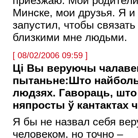
приезжаю. Мои родители
Минске, мои друзья. Я и
запустил, чтобы связать
близкими мне людьми.
[ 08/02/2006 09:59 ]
Ці Вы веруючы чалавек
пытаньне:Што найболь
людзях. Гавораць, што
няпросты ў кантактах ч
Я бы не назвал себя в
человеком, но точно –