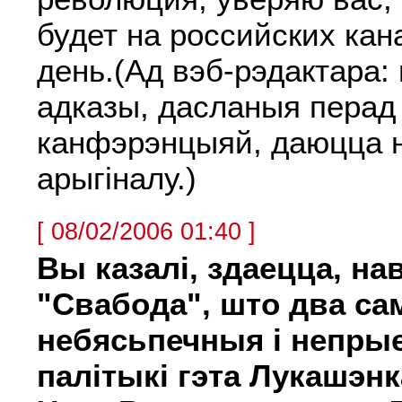
будет на российских ка
день.(Ад вэб-рэдактара: 
адказы, дасланыя перад
канфэрэнцыяй, даюцца 
арыгіналу.)
[ 08/02/2006 01:40 ]
Вы казалі, здаецца, на
"Свабода", што два с
небясьпечныя і непр
палітыкі гэта Лукашэнк