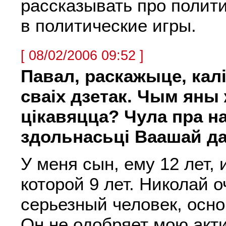
рассказывать про политик
в политические игры.
[ 08/02/2006 09:52 ]
Павал, раскажыце, калі
сваіх дзетак. Чым яны
цікавяцца? Чула пра 
здольнасьці Ваашай да
У меня сын, ему 12 лет, 
которой 9 лет. Николай о
серьезный человек, осн
Он не одобряет мою акт