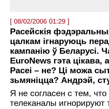
[ 08/02/2006 01:29 ]
Расейскія фэдэральны
цалкам ігнаруюць пер
кампанію ў Беларусі. 
EuroNews гэта цікава, 
Расеі – не? Ці можа с
зьмяніцца? Андрэй, ст
Я не согласен с тем, что
телеканалы игнорируют 