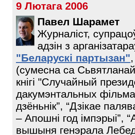
9 Лютага 2006
Павел Шарамет
Журналіст, супрацо
адзін з арганізатар
"Беларускі партызан"
(сумесна са Сьвятланай
кнігі "Случайный презид
дакумэнтальных фільмаў
дзёньнік”, “Дзікае паляв
– Апошні год імпэрыі”, 
вышыня генэрала Лебедз