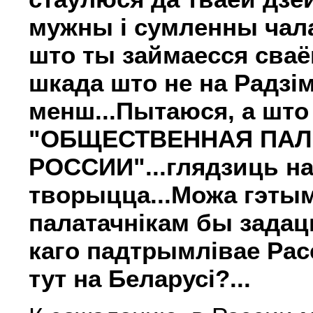
мужны і сумленны чал
што ты займаесся сваё
шкада што не на Радзім
менш...Пытаюся, а што 
"ОБЩЕСТВЕННАЯ ПАЛ
РОССИИ"...глядзиць на 
творыцца...Можа гэты
палатачнікам бы задац
каго падтрымлівае Рас
тут на Беларусі?...