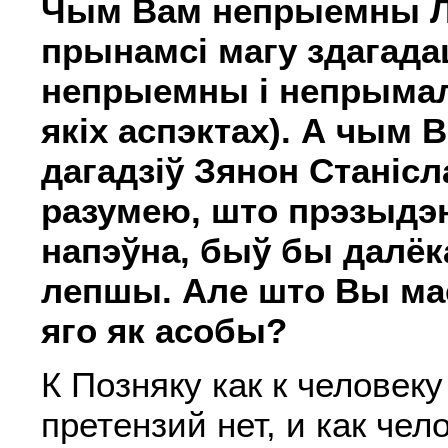
Чым Вам непрыемны Л
прынамсі магу здагада
непрыемны і непрыма
якіх аспэктах). А чым 
дагадзіў Зянон Станісл
разумею, што прэзыдэн
напэўна, быў бы далёк
лепшы. Але што Вы ма
яго як асобы?
К Позняку как к человеку
претензий нет, и как чел