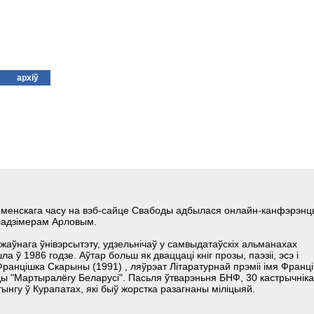
архіў
ле менскага часу на вэб-сайце Свабоды адбылася онлайн-канфэрэнц
Ўладзімерам Арловым.
жаўнага ўнівэрсытэту, удзельнічаў у самвыдатаўскіх альманахах
ла ў 1986 годзе. Аўтар больш як дваццаці кніг прозы, паэзіі, эсэ і
анцішка Скарыны (1991) , ляўрэат Літаратурнай прэміі імя Франц
ды "Мартыралёгу Беларусі". Пасьля ўтварэньня БНФ, 30 кастрычніка
ынгу ў Курапатах, які быў жорстка разагнаны міліцыяй.