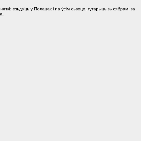
кі: езьдзіць у Полацак і па ўсім сьвеце, гутарыць зь сябрамі за
а.