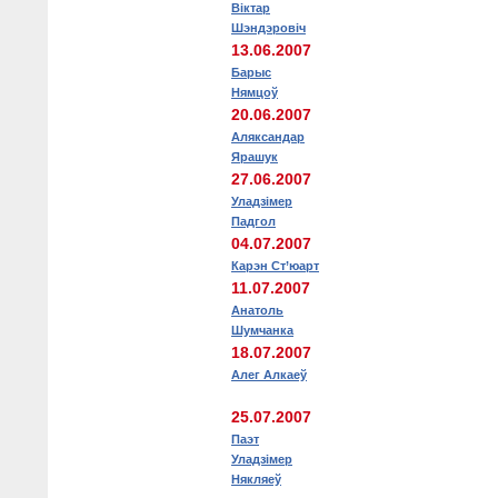
Віктар
Шэндэровіч
13.06.2007
Барыс
Нямцоў
20.06.2007
Аляксандар
Ярашук
27.06.2007
Уладзімер
Падгол
04.07.2007
Карэн Ст’юарт
11.07.2007
Анатоль
Шумчанка
18.07.2007
Алег Алкаеў
25.07.2007
Паэт
Уладзімер
Някляеў