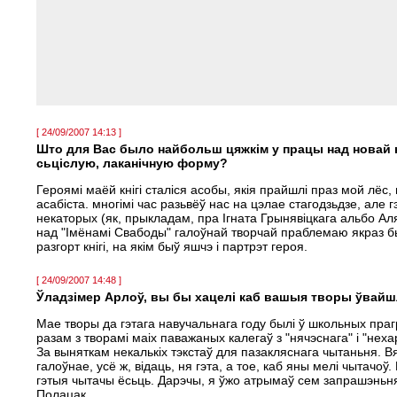
[ 24/09/2007 14:13 ]
Што для Вас было найбольш цяжкім у працы над новай к
сьціслую, лаканічную форму?
Героямі маёй кнігі сталіся асобы, якія прайшлі праз мой лёс
асабіста. многімі час разьвёў нас на цэлае стагодзьдзе, але 
некаторых (як, прыкладам, пра Ігната Грынявіцкага альбо Ал
над "Імёнамі Свабоды" галоўнай творчай праблемаю якраз бы
разгорт кнігі, на якім быў яшчэ і партрэт героя.
[ 24/09/2007 14:48 ]
Ўладзімер Арлоў, вы бы хацелi каб вашыя творы ўвайш
Мае творы да гэтага навучальнага году былі ў школьных пра
разам з творамі маіх паважаных калегаў з "нячэснага" і "нех
За выняткам некалькіх тэкстаў для пазакляснага чытаньня. Вяд
галоўнае, усё ж, відаць, ня гэта, а тое, каб яны мелі чытачо
гэтыя чытачы ёсьць. Дарэчы, я ўжо атрымаў сем запрашэньня
Полацак.