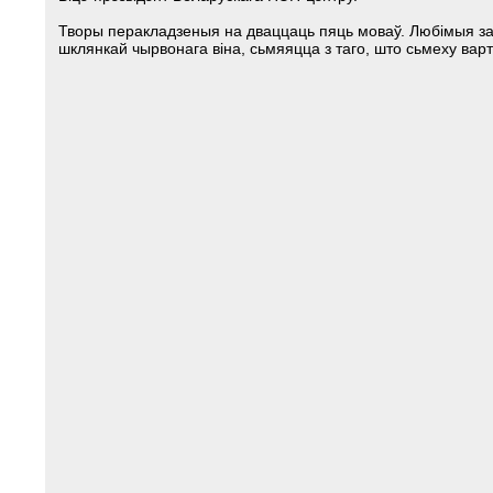
Творы перакладзеныя на дваццаць пяць моваў. Любімыя занят
шклянкай чырвонага віна, сьмяяцца з таго, што сьмеху варт