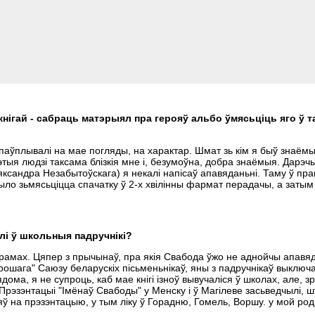
нігай - сабраць матэрыял пра герояў альбо ўмясьціць яго ў 
, паўплывалі на мае погляды, на характар. Шмат зь кім я быў знаём
гэтыя людзі таксама блізкія мне і, безумоўна, добра знаёмыя. Дарэч
яксандра Незабытоўскага) я некалі напісаў апавяданьні. Таму ў пр
ло зьмясьціцца спачатку ў 2-х хвілінны фармат перадачы, а затым
лі ў школьныя падручнікі?
грамах. Цяпер з прычынаў, пра якія Свабода ўжо не аднойчы апавя
арошага" Саюзу беларускіх пісьменьнікаў, яны з падручнікаў выключ
ома, я не супроць, каб мае кнігі ізноў вывучаліся ў школах, але, з
ў. Прэзэнтацыі "Імёнаў Свабоды" у Менску і ў Магілеве засьведчылі, ш
ў на прэзэнтацыю, у тым ліку ў Горадню, Гомель, Воршу. у мой ро