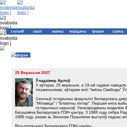
слухай!
хвалі
навіны
перадачы
форум
сувязь
форум
25 Верасьня 2007
Ўладзімер Арлоў
У аўторак, 25 верасьня, а 19-ай гадзіне павод
пісьменьнікам, аўтарам кнігі “Імёны Свабоды” 
Скончыў гістарычны факультэт Беларускага дзяр
"Мілавіца" і "Блакітны ліхтар". Першая кніга выйш
гістарычных нарысаў. Узнагароджаны мэдалём Фр
Багушэвіча Беларускага ПЭH-цэнтру. З 1988 году сябра Ра
1988 году, разам зь Зянонам Пазьняком выступіў падчас міт
Віцэ-прэзыдэнт Беларускага ПЭН-цэнтру.