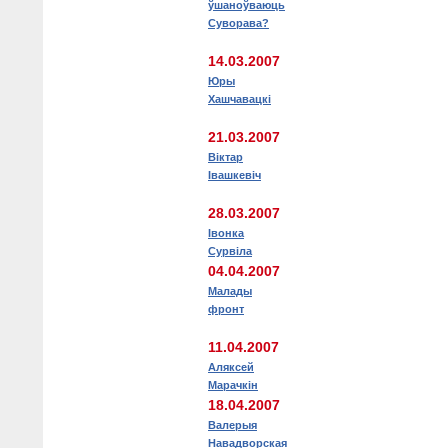
ўшаноўваюць
Суворава?
14.03.2007
Юры
Хашчавацкі
21.03.2007
Віктар
Івашкевіч
28.03.2007
Івонка
Сурвіла
04.04.2007
Малады
фронт
11.04.2007
Аляксей
Марачкін
18.04.2007
Валерыя
Навадворская