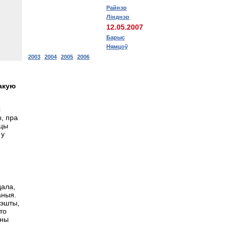
Райнэр
Лінднэр
12.05.2007
Барыс
Нямцоў
2003
2004
2005
2006
такую
ы
ы, пра
ацы
 у
дала,
аныя.
рэшты,
то
дны